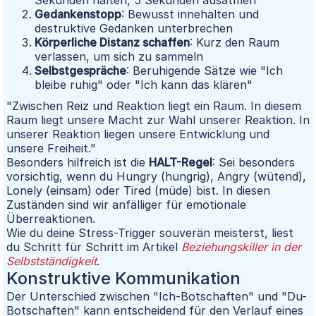
Sekunden halten, 5 Sekunden ausatmen
Gedankenstopp
: Bewusst innehalten und
destruktive Gedanken unterbrechen
Körperliche Distanz schaffen
: Kurz den Raum
verlassen, um sich zu sammeln
Selbstgespräche
: Beruhigende Sätze wie "Ich
bleibe ruhig" oder "Ich kann das klären"
"Zwischen Reiz und Reaktion liegt ein Raum. In diesem
Raum liegt unsere Macht zur Wahl unserer Reaktion. In
unserer Reaktion liegen unsere Entwicklung und
unsere Freiheit."
Besonders hilfreich ist die
HALT-Regel
: Sei besonders
vorsichtig, wenn du Hungry (hungrig), Angry (wütend),
Lonely (einsam) oder Tired (müde) bist. In diesen
Zuständen sind wir anfälliger für emotionale
Überreaktionen.
Wie du deine Stress-Trigger souverän meisterst, liest
du Schritt für Schritt im Artikel
Beziehungskiller in der
Selbstständigkeit
.
Konstruktive Kommunikation
Der Unterschied zwischen "Ich-Botschaften" und "Du-
Botschaften" kann entscheidend für den Verlauf eines