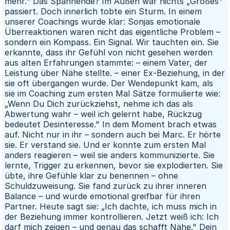
mehr." Das Spannende? Im Außen war nichts „Großes"
passiert. Doch innerlich tobte ein Sturm. In einem
unserer Coachings wurde klar: Sonjas emotionale
Überreaktionen waren nicht das eigentliche Problem –
sondern ein Kompass. Ein Signal. Wir tauchten ein. Sie
erkannte, dass ihr Gefühl von nicht gesehen werden
aus alten Erfahrungen stammte: – einem Vater, der
Leistung über Nähe stellte. – einer Ex-Beziehung, in der
sie oft übergangen wurde. Der Wendepunkt kam, als
sie im Coaching zum ersten Mal Sätze formulierte wie:
„Wenn Du Dich zurückziehst, nehme ich das als
Abwertung wahr – weil ich gelernt habe, Rückzug
bedeutet Desinteresse." In dem Moment brach etwas
auf. Nicht nur in ihr – sondern auch bei Marc. Er hörte
sie. Er verstand sie. Und er konnte zum ersten Mal
anders reagieren – weil sie anders kommunizierte. Sie
lernte, Trigger zu erkennen, bevor sie explodierten. Sie
übte, ihre Gefühle klar zu benennen – ohne
Schuldzuweisung. Sie fand zurück zu ihrer inneren
Balance – und wurde emotional greifbar für ihren
Partner. Heute sagt sie: „Ich dachte, ich muss mich in
der Beziehung immer kontrollieren. Jetzt weiß ich: Ich
darf mich zeigen – und genau das schafft Nähe." Dein