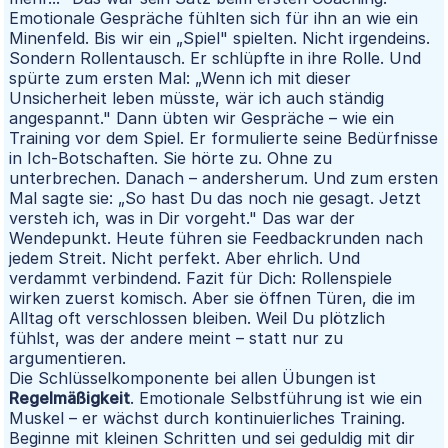
Emotionale Gespräche fühlten sich für ihn an wie ein
Minenfeld. Bis wir ein „Spiel" spielten. Nicht irgendeins.
Sondern Rollentausch. Er schlüpfte in ihre Rolle. Und
spürte zum ersten Mal: „Wenn ich mit dieser
Unsicherheit leben müsste, wär ich auch ständig
angespannt." Dann übten wir Gespräche – wie ein
Training vor dem Spiel. Er formulierte seine Bedürfnisse
in Ich-Botschaften. Sie hörte zu. Ohne zu
unterbrechen. Danach – andersherum. Und zum ersten
Mal sagte sie: „So hast Du das noch nie gesagt. Jetzt
versteh ich, was in Dir vorgeht." Das war der
Wendepunkt. Heute führen sie Feedbackrunden nach
jedem Streit. Nicht perfekt. Aber ehrlich. Und
verdammt verbindend. Fazit für Dich: Rollenspiele
wirken zuerst komisch. Aber sie öffnen Türen, die im
Alltag oft verschlossen bleiben. Weil Du plötzlich
fühlst, was der andere meint – statt nur zu
argumentieren.
Die Schlüsselkomponente bei allen Übungen ist
Regelmäßigkeit
. Emotionale Selbstführung ist wie ein
Muskel – er wächst durch kontinuierliches Training.
Beginne mit kleinen Schritten und sei geduldig mit dir