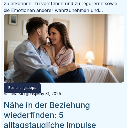
zu erkennen, zu verstehen und zu regulieren sowie
die Emotionen anderer wahrzunehmen und
angemessen darauf zu reagieren. Sie umfasst weit
mehr als nur "Gefühlswissen" – sie ist eine
grundlegende Kompetenz, die entscheidenden Einfluss
auf die Qualität unserer Beziehungen hat.Warum ist
emotionale Intelligenz in Beziehungen so wichtig?
Beziehungstipps
Sascha Mergens
|
May 31, 2025
Nähe in der Beziehung
wiederfinden: 5
alltagstaugliche Impulse