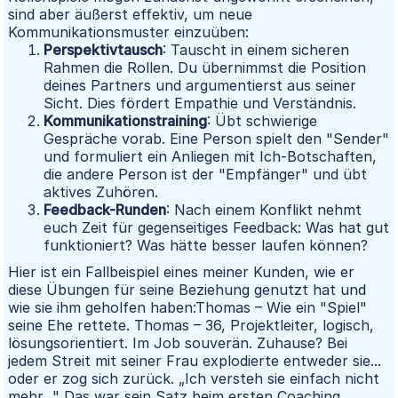
sind aber äußerst effektiv, um neue
Kommunikationsmuster einzuüben:
Perspektivtausch
: Tauscht in einem sicheren
Rahmen die Rollen. Du übernimmst die Position
deines Partners und argumentierst aus seiner
Sicht. Dies fördert Empathie und Verständnis.
Kommunikationstraining
: Übt schwierige
Gespräche vorab. Eine Person spielt den "Sender"
und formuliert ein Anliegen mit Ich-Botschaften,
die andere Person ist der "Empfänger" und übt
aktives Zuhören.
Feedback-Runden
: Nach einem Konflikt nehmt
euch Zeit für gegenseitiges Feedback: Was hat gut
funktioniert? Was hätte besser laufen können?
Hier ist ein Fallbeispiel eines meiner Kunden, wie er
diese Übungen für seine Beziehung genutzt hat und
wie sie ihm geholfen haben:Thomas – Wie ein "Spiel"
seine Ehe rettete. Thomas – 36, Projektleiter, logisch,
lösungsorientiert. Im Job souverän. Zuhause? Bei
jedem Streit mit seiner Frau explodierte entweder sie...
oder er zog sich zurück. „Ich versteh sie einfach nicht
mehr..." Das war sein Satz beim ersten Coaching.