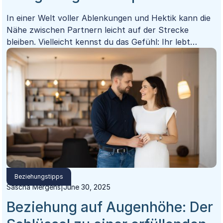
In einer Welt voller Ablenkungen und Hektik kann die
Nähe zwischen Partnern leicht auf der Strecke
bleiben. Vielleicht kennst du das Gefühl: Ihr lebt
nebeneinander her, funktioniert im Alltag, aber die
tiefe Verbindung, die eure Beziehung einst
ausgezeichnet hat, scheint verblasst. Die gute
Nachricht ist: Du kannst diese wertvolle Nähe
zurückgewinnen – mit einfachen, aber wirkungsvollen
Impulsen für deinen Alltag.
Beziehungstipps
Sascha Mergens
|
June 30, 2025
Beziehung auf Augenhöhe: Der